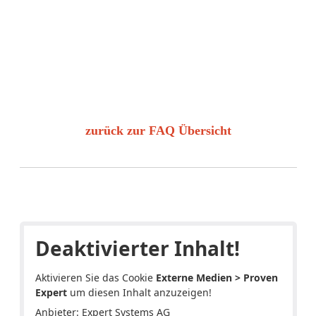
Sie haben eine Frage zur DCP
Erstellung?
Wir beraten Sie persönlich und kostenfrei und
freuen uns auf Ihre Anfrage.
zurück zur FAQ Übersicht
(+49) 05641 - 5005998
kontakt@dcp-konvertierung.de
Deaktivierter Inhalt!
Aktivieren Sie das Cookie
Externe Medien > Proven
Expert
um diesen Inhalt anzuzeigen!
Anbieter: Expert Systems AG